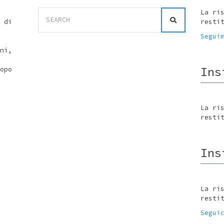
Search
La ri
for:
 di
resti
Segui
ni,
Ins
opo
La ri
resti
Ins
La ri
resti
Segui