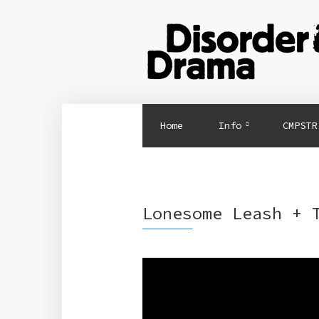
Home
Info
CMPSTR
Lonesome Leash + 