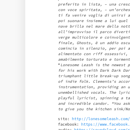
preferito in lista, – una cresc
con voce spiritata, – un’orches
ti fa venire voglia di unirsi a
poi suonare insieme a lui quel 
nave brilla nel mare della nott
all’improvviso il parco diverti
verge multicolore e coinvolgent
finale, Ghosts, è un addio oscu
comincia in silenzio, per poi a
alimentato con riff ossessivi, 
amabilmente torturato e torment
“
Lonesome Leash is the newest p
for his work with Dark Dark Dar
triumphant little break-up song
of indie folk. Clements’s accor
instrumentation, providing an u
unembellished vocals. The lyric
playful lyricist, spinning a ta
and incredible candor. “You ask
to give you the kitchen sink/No
sito:
http://lonesomeleash.com/
facebook:
https://www.facebook.
audio:
https://soundcloud.com/r