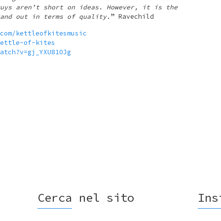
uys aren’t short on ideas. However, it is the
and out in terms of quality.
” Ravechild
com/kettleofkitesmusic
ettle-of-kites
atch?v=gj_YXU81OJg
Cerca nel sito
Ins