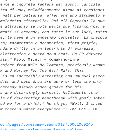
ente e inquieta fanfara dei suoni, caricata
tra di uno, melodiosamente piena di tensione:
 Walt per ballarla, afferrare uno strumento e
maledetto ritornello. Poi c’è Captain; la sua
e attraverso le note della sua fisarmonica, e
menti si accende, con tutte le sue luci, tutto
e, la nave è un ennesimo carosello. La traccia
ro; tormentato e drammatico, tinto grigio,
ndare dritto in un labirinto di amarezza,
elettronica e pesto drum beat. Un EP davvero
ato
.” Paolo Miceli – Komakino-zine
roject from Walt McClements, previously known
k and Hurray For The Riff Raff. This
 is an incredibly arresting and unusual piece
dion and bass drum are more or less the only
nsteady pseudo-dance groove for his
s are disarmingly earnest. McClements is a
le of devastating heartbreak with goofy jokes
ed me for a drink,” he sings, “Well, I tried
w there’s water everywhere.””
Zac Coe – CMJ
com/pages/Lonesome-Leash/313750061969245
iot-act-annie/lonesome-leash-pelican