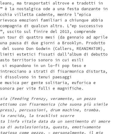
leans, ma trasportati altrove e tradotti in
” è la nostalgica ode a una festa danzante in
cchia villetta cadente, mentre l’epica
rievoca emozioni familiari a chiunque abbia
compagnia di qualcun altro. L’ep successivo
”, uscito sul finire del 2013, comprende
un tour di quattro mesi (da gennaio ad aprile
una pausa di due giorni a Brooklyn. Prodotto
 del suono Don Godwin (Callers, REANIMATOR),
limiti estetici fissati dall’album di debutto
asto territorio sonoro in cui esili
 si espandono in un lo-fi pop teso e
intrecciano a strati di fisarmonica distorta,
i dissolvono in tenui paesaggi
e musica per gente solitaria, euforica e
sonora per vite folli e magnifiche.
sia (Feeding Frenzy, veramente, un pezzo
ettismo con fisarmonica (che suona più simile
press), percussioni, drum machine, tromba.
ia rancida, la tracklist scorre
ta linfa vitale data da un sentimento di amore
sa di autolesionista, questo, emotivamente
tagioso come pezzo, – personalmente, il mio