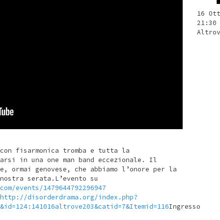
16 Ot
21:30
Altro
con fisarmonica tromba e tutta la
arsi in una one man band eccezionale. Il
e, ormai genovese, che abbiamo l’onore per la
nostra serata.L’evento su
com/events/1479644792296947
http://disorderdrama.org/index.php?
&id=124:141016altrove203&catid=7&Itemid=116
Ingresso