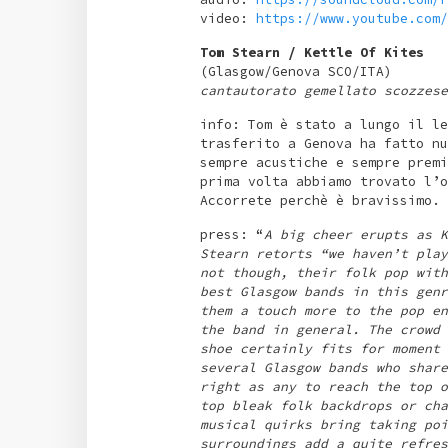
video:
https://www.youtube.com/
Tom Stearn / Kettle Of Kites
(Glasgow/Genova SCO/ITA)
cantautorato gemellato scozzese
info: Tom è stato a lungo il le
trasferito a Genova ha fatto nu
sempre acustiche e sempre premi
prima volta abbiamo trovato l’o
Accorrete perchè è bravissimo.
press: “
A big cheer erupts as K
Stearn retorts “we haven’t play
not though, their folk pop with
best Glasgow bands in this genr
them a touch more to the pop en
the band in general. The crowd 
shoe certainly fits for moment 
several Glasgow bands who share
right as any to reach the top o
top bleak folk backdrops or cha
musical quirks bring taking poi
surroundings add a quite refres