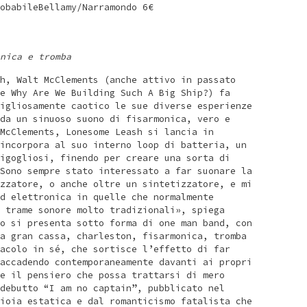
obabileBellamy/Narramondo 6€
nica e tromba
h, Walt McClements (anche attivo in passato
e Why Are We Building Such A Big Ship?) fa
igliosamente caotico le sue diverse esperienze
da un sinuoso suono di fisarmonica, vero e
McClements, Lonesome Leash si lancia in
incorpora al suo interno loop di batteria, un
igogliosi, finendo per creare una sorta di
Sono sempre stato interessato a far suonare la
zzatore, o anche oltre un sintetizzatore, e mi
d elettronica in quelle che normalmente
 trame sonore molto tradizionali», spiega
o si presenta sotto forma di one man band, con
a gran cassa, charleston, fisarmonica, tromba
acolo in sé, che sortisce l’effetto di far
accadendo contemporaneamente davanti ai propri
e il pensiero che possa trattarsi di mero
debutto “I am no captain”, pubblicato nel
ioia estatica e dal romanticismo fatalista che