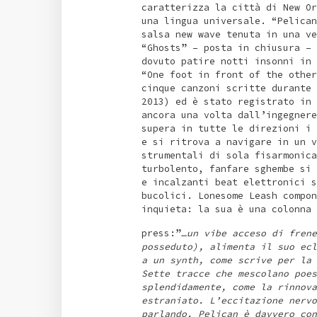
caratterizza la città di New Or
una lingua universale. “Pelican
salsa new wave tenuta in una ve
“Ghosts” – posta in chiusura – 
dovuto patire notti insonni in 
“One foot in front of the other
cinque canzoni scritte durante 
2013) ed è stato registrato in 
ancora una volta dall’ingegnere
supera in tutte le direzioni i 
e si ritrova a navigare in un v
strumentali di sola fisarmonica
turbolento, fanfare sghembe si 
e incalzanti beat elettronici s
bucolici. Lonesome Leash compon
inquieta: la sua è una colonna 
press:”
…un vibe acceso di frene
posseduto), alimenta il suo ecl
a un synth, come scrive per la 
Sette tracce che mescolano poes
splendidamente, come la rinnova
estraniato. L’eccitazione nervo
parlando. Pelican è davvero con