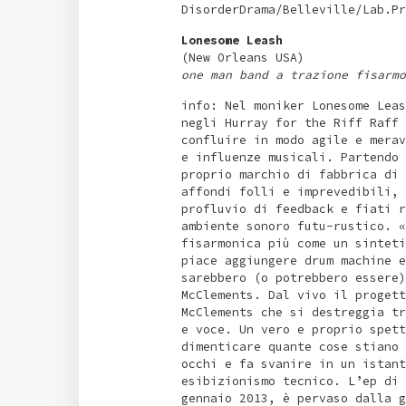
DisorderDrama/Belleville/Lab.Pr
Lonesome Leash
(New Orleans USA)
one man band a trazione fisarmo
info: Nel moniker Lonesome Leas
negli Hurray for the Riff Raff 
confluire in modo agile e merav
e influenze musicali. Partendo 
proprio marchio di fabbrica di 
affondi folli e imprevedibili, 
profluvio di feedback e fiati r
ambiente sonoro futu-rustico. «
fisarmonica più come un sinteti
piace aggiungere drum machine e
sarebbero (o potrebbero essere)
McClements. Dal vivo il progett
McClements che si destreggia tr
e voce. Un vero e proprio spett
dimenticare quante cose stiano 
occhi e fa svanire in un istant
esibizionismo tecnico. L’ep di 
gennaio 2013, è pervaso dalla g