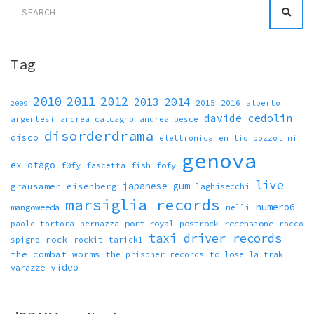
Search
for:
Tag
2010
2011
2012
2013
2014
2015
2016
alberto
2009
davide cedolin
argentesi
andrea calcagno
andrea pesce
disorderdrama
disco
elettronica
emilio pozzolini
genova
ex-otago
f0fy
fish
fofy
fascetta
live
japanese gum
grausamer eisenberg
laghisecchi
marsiglia records
numero6
mangoweeda
melli
port-royal
recensione
paolo tortora
pernazza
postrock
rocco
taxi driver records
rock
spigno
rockit
tarick1
the combat worms
the prisoner records
to lose la trak
video
varazze