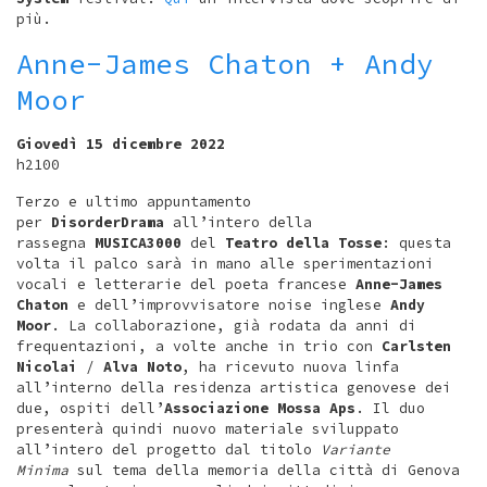
più.
Anne-James Chaton + Andy
Moor
Giovedì 15 dicembre 2022
h2100
Terzo e ultimo appuntamento
per
DisorderDrama
all’intero della
rassegna
MUSICA3000
del
Teatro della Tosse
: questa
volta il palco sarà in mano alle sperimentazioni
vocali e letterarie del poeta francese
Anne-James
Chaton
e dell’improvvisatore noise inglese
Andy
Moor
. La collaborazione, già rodata da anni di
frequentazioni, a volte anche in trio con
Carlsten
Nicolai
/
Alva Noto
, ha ricevuto nuova linfa
all’interno della residenza artistica genovese dei
due, ospiti dell’
Associazione Mossa Aps
. Il duo
presenterà quindi nuovo materiale sviluppato
all’intero del progetto dal titolo
Variante
Minima
sul tema della memoria della città di Genova