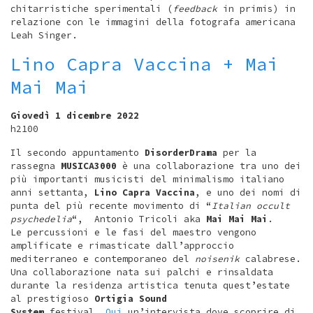
chitarristiche sperimentali (
feedback
in primis) in
relazione con le immagini della fotografa americana
Leah Singer.
Lino Capra Vaccina + Mai
Mai Mai
Giovedì 1 dicembre 2022
h2100
Il secondo appuntamento
DisorderDrama
per la
rassegna
MUSICA3000
è una collaborazione tra uno dei
più importanti musicisti del minimalismo italiano
anni settanta,
Lino Capra Vaccina
, e uno dei nomi di
punta del più recente movimento di “
Italian occult
psychedelia
“, Antonio Tricoli aka
Mai Mai Mai
.
Le percussioni e le fasi del maestro vengono
amplificate e rimasticate dall’approccio
mediterraneo e contemporaneo del
noisenik
calabrese.
Una collaborazione nata sui palchi e rinsaldata
durante la residenza artistica tenuta quest’estate
al prestigioso
Ortigia Sound
System
festival.
Qui
un’intervista dove scoprire di