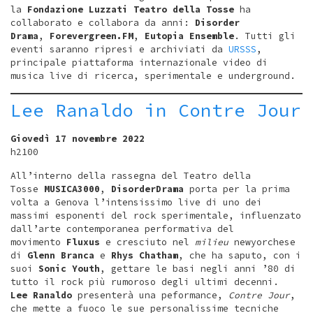
la
Fondazione Luzzati Teatro della Tosse
ha
collaborato e collabora da anni:
Disorder
Drama
,
Forevergreen.FM
,
Eutopia Ensemble
. Tutti gli
eventi saranno ripresi e archiviati da
URSSS
,
principale piattaforma internazionale video di
musica live di ricerca, sperimentale e underground.
Lee Ranaldo in Contre Jour
Giovedì 17 novembre 2022
h2100
All’interno della rassegna del Teatro della
Tosse
MUSICA3000
,
DisorderDrama
porta per la prima
volta a Genova l’intensissimo live di uno dei
massimi esponenti del rock sperimentale, influenzato
dall’arte contemporanea performativa del
movimento
Fluxus
e cresciuto nel
milieu
newyorchese
di
Glenn Branca
e
Rhys Chatham
, che ha saputo, con i
suoi
Sonic Youth
, gettare le basi negli anni ’80 di
tutto il rock più rumoroso degli ultimi decenni.
Lee Ranaldo
presenterà una peformance,
Contre Jour
,
che mette a fuoco le sue personalissime tecniche