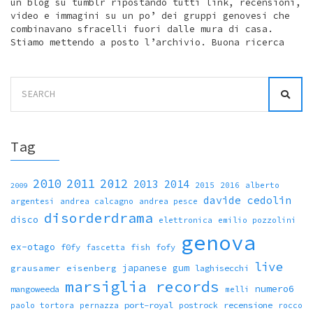
un blog su tumblr ripostando tutti link, recensioni,
video e immagini su un po’ dei gruppi genovesi che
combinavano sfracelli fuori dalle mura di casa.
Stiamo mettendo a posto l’archivio. Buona ricerca
Search
for:
Tag
2010
2011
2012
2013
2014
2015
2016
alberto
2009
davide cedolin
argentesi
andrea calcagno
andrea pesce
disorderdrama
disco
elettronica
emilio pozzolini
genova
ex-otago
f0fy
fish
fofy
fascetta
live
japanese gum
grausamer eisenberg
laghisecchi
marsiglia records
numero6
mangoweeda
melli
port-royal
recensione
paolo tortora
pernazza
postrock
rocco