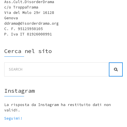
Ass.Cult.DisorderDrama
c/o TroppaTrama
Via del Molo 29r 16128
Genova
ddrama@disorderdrama.org
C. F. 95125950105
P. Iva IT 01926000991
Cerca nel sito
Search
for:
Instagram
La risposta da Instagram ha restituito dati non
validi.
Seguimi!